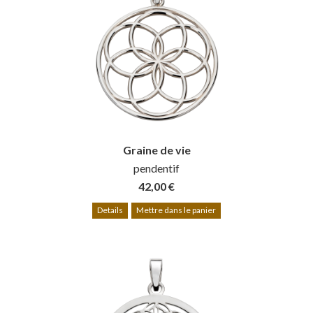
Graine de vie
pendentif
42,00 €
Details
Mettre dans le panier