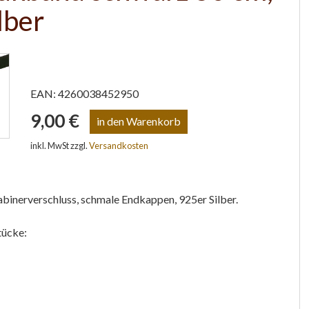
lber
EAN: 4260038452950
9,00 €
inkl. MwSt zzgl.
Versandkosten
inerverschluss, schmale Endkappen, 925er Silber.
tücke: