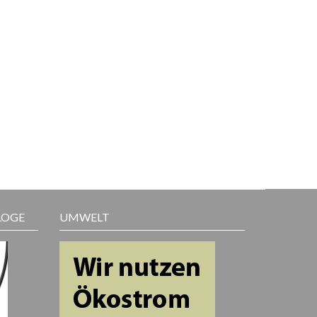
LOGE
UMWELT