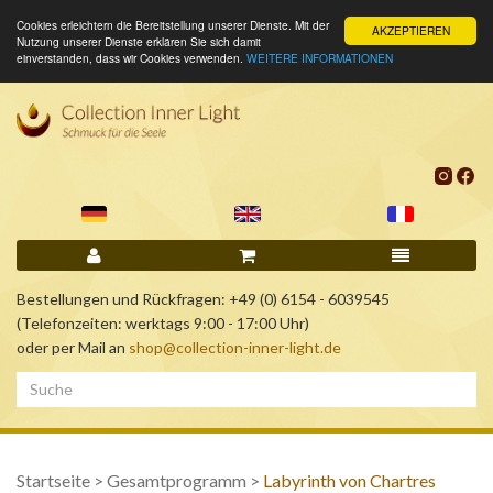
Cookies erleichtern die Bereitstellung unserer Dienste. Mit der
AKZEPTIEREN
Nutzung unserer Dienste erklären Sie sich damit
einverstanden, dass wir Cookies verwenden.
WEITERE INFORMATIONEN
Bestellungen und Rückfragen: +49 (0) 6154 - 6039545
(Telefonzeiten: werktags 9:00 - 17:00 Uhr)
oder per Mail an
shop@collection-inner-light.de
Startseite
>
Gesamtprogramm
>
Labyrinth von Chartres