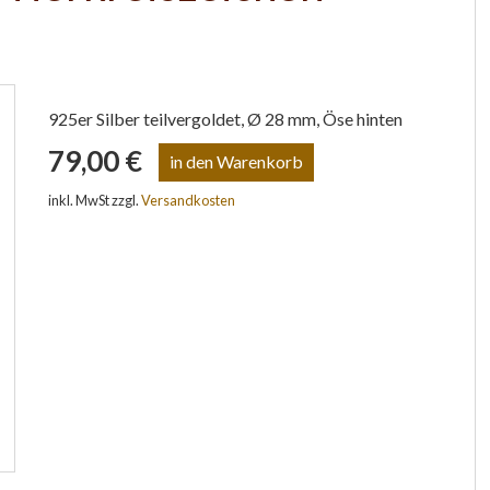
925er Silber teilvergoldet, Ø 28 mm, Öse hinten
79,00 €
inkl. MwSt zzgl.
Versandkosten